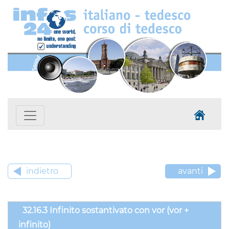
indietro
avanti
32.16.3 Infinito sostantivato con vor (vor +
infinito)