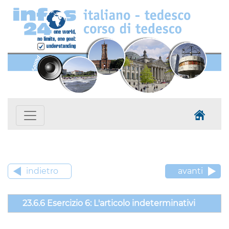
indietro
avanti
23.6.6 Esercizio 6: L'articolo indeterminativi