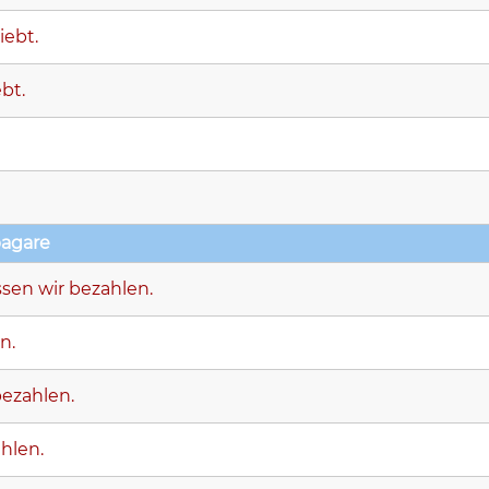
iebt.
bt.
pagare
ssen wir bezahlen.
n.
bezahlen.
hlen.