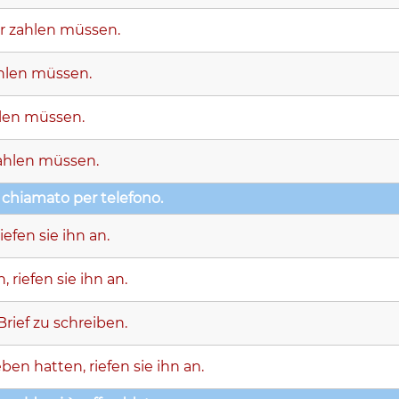
r zahlen müssen.
ahlen müssen.
hlen müssen.
zahlen müssen.
o chiamato per telefono.
iefen sie ihn an.
 riefen sie ihn an.
Brief zu schreiben.
en hatten, riefen sie ihn an.