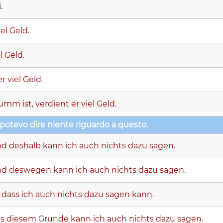
.
el Geld.
l Geld.
 viel Geld.
mm ist, verdient er viel Geld.
 potevo dire niente riguardo a questo.
nd deshalb kann ich auch nichts dazu sagen.
und deswegen kann ich auch nichts dazu sagen.
o dass ich auch nichts dazu sagen kann.
aus diesem Grunde kann ich auch nichts dazu sagen.