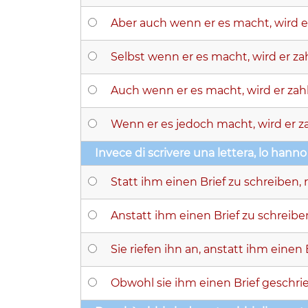
Aber auch wenn er es macht, wird e
Selbst wenn er es macht, wird er z
Auch wenn er es macht, wird er za
Wenn er es jedoch macht, wird er 
Invece di scrivere una lettera, lo hann
Statt ihm einen Brief zu schreiben, r
Anstatt ihm einen Brief zu schreiben,
Sie riefen ihn an, anstatt ihm einen 
Obwohl sie ihm einen Brief geschrieb