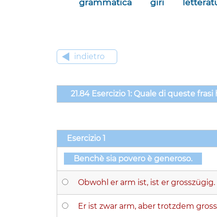
grammatica
giri
letterat
indietro
21.84 Esercizio 1: Quale di queste frasi
Esercizio 1
Benchè sia povero è generoso.
Obwohl er arm ist, ist er grosszügig.
Er ist zwar arm, aber trotzdem gros