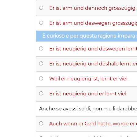
Er ist arm und dennoch grosszügig.
Er ist arm und deswegen grosszügi
È curioso e per questa ragione impara 
Er ist neugierig und deswegen lernt 
Er ist neugierig und deshalb lernt er 
Weil er neugierig ist, lernt er viel.
Er ist neugierig und er lernt viel.
Anche se avessi soldi, non me li darebbe
Auch wenn er Geld hätte, würde er 