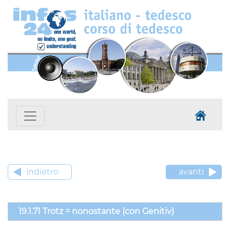
indietro
avanti
19.1.71 Trotz = nonostante (con Genitiv)