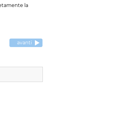
letamente la
avanti