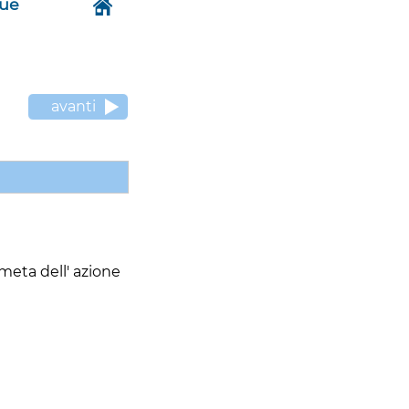
gue
avanti
 meta dell' azione