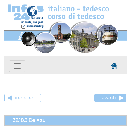
indietro
avanti
32.18.3 De = zu