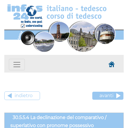
indietro
avanti
30.5.5.4 La declinazione del comparativo /
superlativo con pronome possessivo