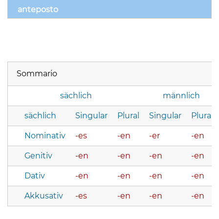
anteposto
Sommario
sächlich
männlich
sächlich
Singular
Plural
Singular
Plural
Nominativ
-es
-en
-er
-en
Genitiv
-en
-en
-en
-en
Dativ
-en
-en
-en
-en
Akkusativ
-es
-en
-en
-en