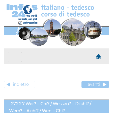
indietro
avanti
27.2.2.7 Wer? = Chi? / Wessen? = Di chi? /
Wem? = A chi? / Wen = Chi?