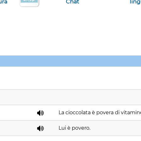
ura
Chat
lin
La cioccolata è povera di vitamin
Lui è povero.