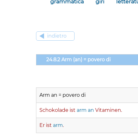
grammatica
giri
letterat
indietro
24.8.2 Arm (an) = povero di
Arm an = povero di
Schokolade ist
arm an
Vitaminen.
Er ist
arm
.