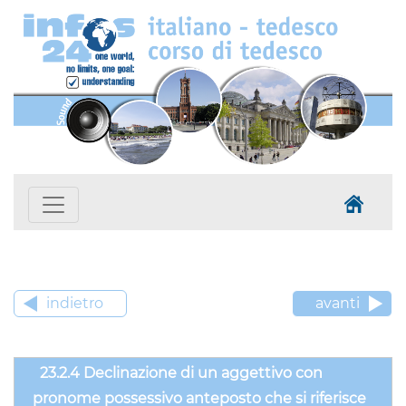
indietro
avanti
23.2.4 Declinazione di un aggettivo con
pronome possessivo anteposto che si riferisce