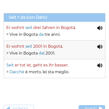
Seit = da (con Dativ)
Er wohnt
seit
drei Jahren in Bogotá.
= Vive in Bogota
da
tre anni.
Er wohnt
seit
2001 in Bogotá.
= Vive in Bogota
dal
2001.
Seit
er tot ist, geht es ihr besser.
=
Dacchè
è morto, lei sta meglio.
indietro
avanti