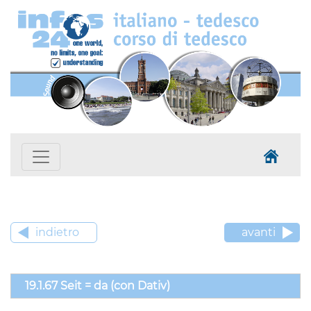
indietro
avanti
19.1.67 Seit = da (con Dativ)