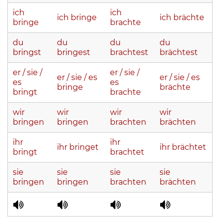
ich
ich
ich bringe
ich brächte
bringe
brachte
du
du
du
du
bringst
bringest
brachtest
brächtest
er / sie /
er / sie /
er / sie / es
er / sie / es
es
es
bringe
brächte
bringt
brachte
wir
wir
wir
wir
bringen
bringen
brachten
brächten
ihr
ihr
ihr bringet
ihr brächtet
bringt
brachtet
sie
sie
sie
sie
bringen
bringen
brachten
brächten