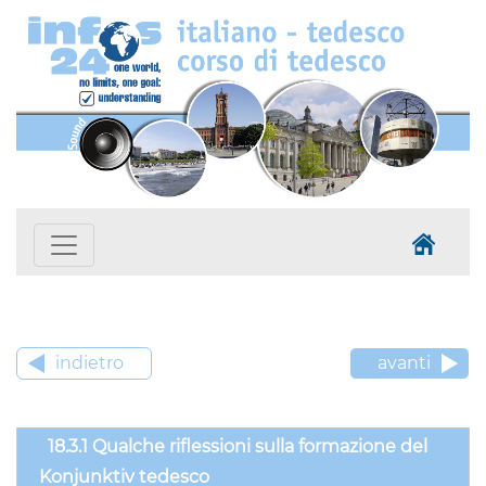
indietro
avanti
18.3.1 Qualche riflessioni sulla formazione del
Konjunktiv tedesco