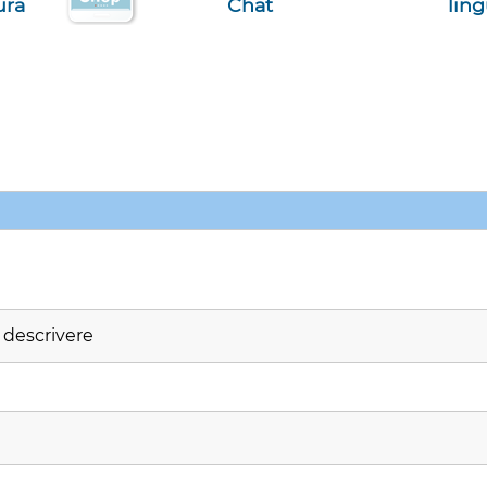
ura
Chat
lin
r descrivere