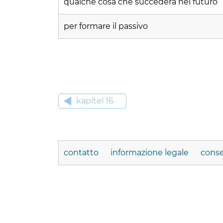
qualche cosa che succederà nel futuro
per formare il passivo
kapitel 16
contatto
informazione legale
conse