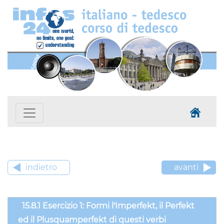
indietro
avanti
15.8.1 Esercizio 1: Formi l'Imperfekt, il Perfekt
ed il Plusquamperfekt di questi verbi