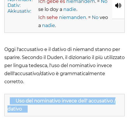
Ich gebe es
niemandem
.
=
No
Dativ:
se lo doy a
nadie
.
Akkusativ:
Ich sehe
niemanden
.
=
No
veo
a
nadie
.
Oggi l'accusativo e il dativo di niemand stanno per
sparire. Secondo il Duden, il dizionario il più utilizzato
per lingua tedesca, l'uso del nominativo invece
delll'accusativo/dativo è grammaticalmente
corretto.
Uso del nominativo invece dell' accusativo /
dativo